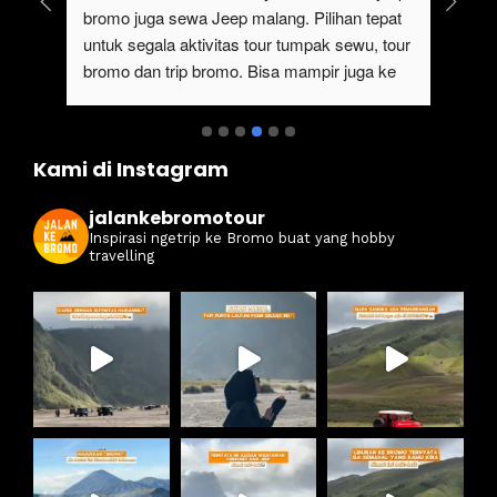
vis 
bromo juga sewa Jeep malang. Pilihan tepat 
yan
al 
untuk segala aktivitas tour tumpak sewu, tour 
wis
bromo dan trip bromo. Bisa mampir juga ke 
tem
destinasi Air terjun madakaripura yang 
mel
 
amazing banget pesonannya
jee
ind
Kami di Instagram
san
mel
jalankebromotour
Inspirasi ngetrip ke Bromo buat yang hobby
travelling