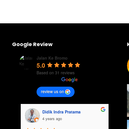
Google Review
Jalan Ke Bromo
5.0
Based on 31 reviews
review us on
man
Melysa Regina Pratiwi
4 years ago