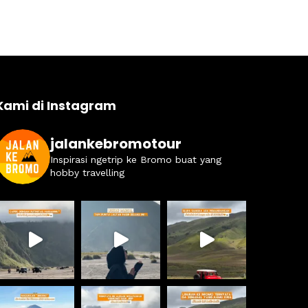
Kami di Instagram
jalankebromotour
Inspirasi ngetrip ke Bromo buat yang
hobby travelling
agung falah
4 years ago