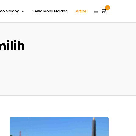
0
omo Malang
Sewa Mobil Malang
Artikel
ilih