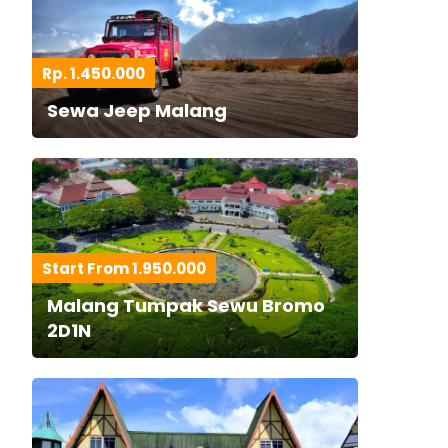
Rp. 1.450.000
Sewa Jeep Malang
Start From 1.950.000
Malang Tumpak Sewu Bromo
2D1N