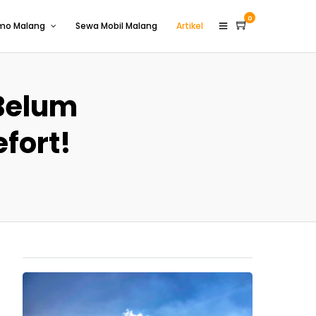
0
omo Malang
Sewa Mobil Malang
Artikel
Belum
fort!