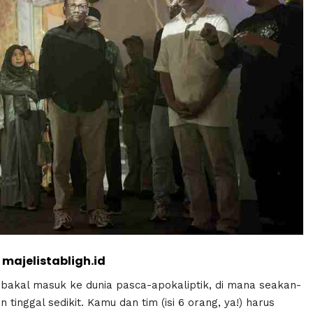
majelistabligh.id
 bakal masuk ke dunia pasca-apokaliptik, di mana seakan-
inggal sedikit. Kamu dan tim (isi 6 orang, ya!) harus