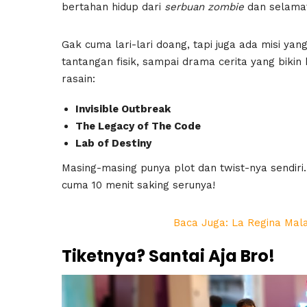
bertahan hidup dari
serbuan zombie
dan selamat
Gak cuma lari-lari doang, tapi juga ada misi yan
tantangan fisik, sampai drama cerita yang bikin
rasain:
Invisible Outbreak
The Legacy of The Code
Lab of Destiny
Masing-masing punya plot dan twist-nya sendiri.
cuma 10 menit saking serunya!
Baca Juga: La Regina Mala
Tiketnya? Santai Aja Bro!