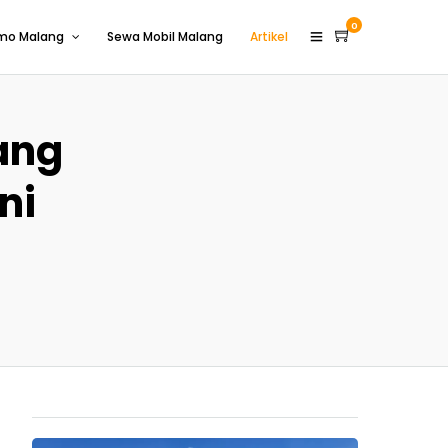
0
omo Malang
Sewa Mobil Malang
Artikel
ang
ni