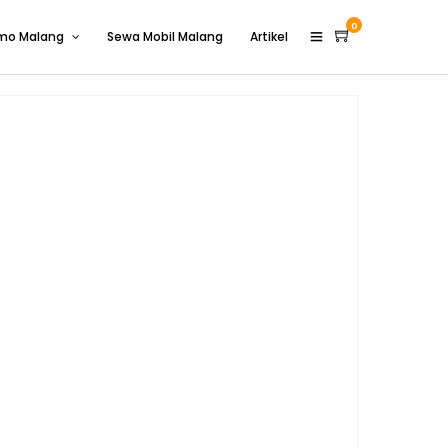
0
omo Malang
Sewa Mobil Malang
Artikel