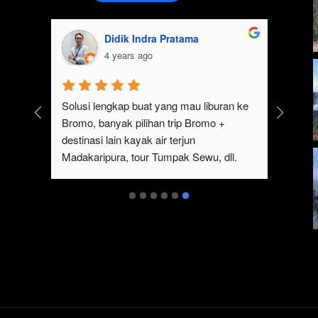
Didik Indra Pratama
4 years ago
k 
Solusi lengkap buat yang mau liburan ke 
Bromo, banyak pilihan trip Bromo + 
eren 
destinasi lain kayak air terjun 
p 
Madakaripura, tour Tumpak Sewu, dll. 
mo 
Ada juga sewa jeep Bromo dari Malang
serta 
t 
ukan 