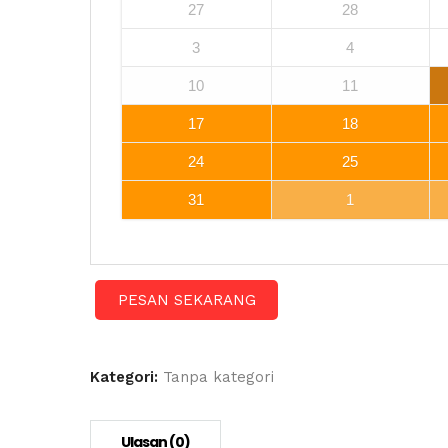
27
28
3
4
10
11
17
18
24
25
31
1
PESAN SEKARANG
Kategori:
Tanpa kategori