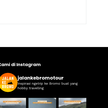
Kami di Instagram
jalankebromotour
Inspirasi ngetrip ke Bromo buat yang
hobby travelling