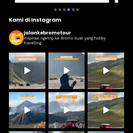
juga seruuu abieezzzz. Kamsia Jalan Ke 
ter
Bromo.
ben
Kami di Instagram
jalankebromotour
Inspirasi ngetrip ke Bromo buat yang hobby
travelling