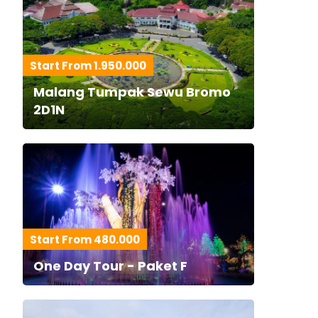
Start From 1.950.000
Malang Tumpak Sewu Bromo
2D1N
Start From 480.000
One Day Tour - Paket F