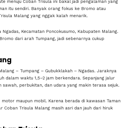
ute menuju Coban Trisula ini bakal jadi pengalaman yang
anan itu sendiri. Banyak orang fokus ke Bromo atau
Trisula Malang yang nggak kalah menarik.
esa Ngadas, Kecamatan Poncokusumo, Kabupaten Malang.
 Bromo dari arah Tumpang, jadi sebenarnya cukup
lang
h Malang – Tumpang – Gubukklakah – Ngadas. Jaraknya
uh dalam waktu 1,5–2 jam berkendara. Sepanjang jalur
 sawah, perbukitan, dan udara yang makin terasa sejuk.
alui motor maupun mobil. Karena berada di kawasan
Taman
ar Coban Trisula Malang masih asri dan jauh dari hiruk