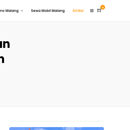
0
omo Malang
Sewa Mobil Malang
Artikel
an
n