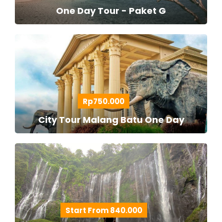
One Day Tour - Paket G
Rp750.000
City Tour Malang Batu One Day
Start From 840.000