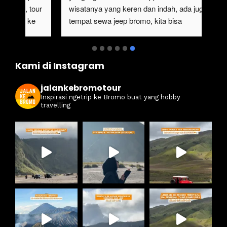
sangat mempermudah buat trip ke bromo kali 
ter
ini. Harga ramah di kantong dan itinerarynya 
sewa
juga seruuu abieezzzz. Kamsia Jalan Ke 
ter
Bromo.
ben
Kami di Instagram
jalankebromotour
Inspirasi ngetrip ke Bromo buat yang hobby
travelling