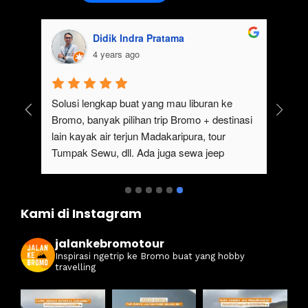
Didik Indra Pratama
4 years ago
uk 
Solusi lengkap buat yang mau liburan ke 
Bromo, banyak pilihan trip Bromo + destinasi 
lain kayak air terjun Madakaripura, tour 
Tumpak Sewu, dll. Ada juga sewa jeep 
kan 
Bromo dari Malang
ati 
Kami di Instagram
jalankebromotour
Inspirasi ngetrip ke Bromo buat yang hobby
travelling