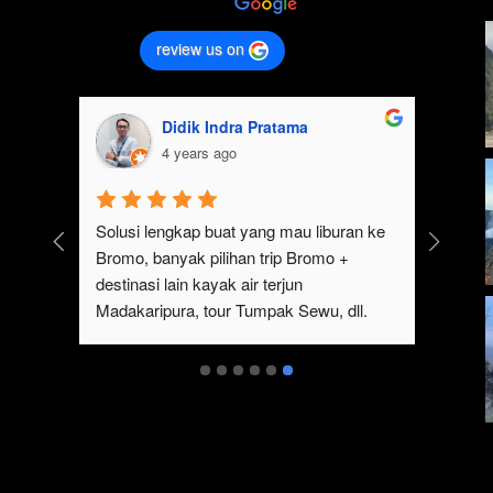
review us on
Didik Indra Pratama
4 years ago
k 
Solusi lengkap buat yang mau liburan ke 
Bromo, banyak pilihan trip Bromo + 
eren 
destinasi lain kayak air terjun 
p 
Madakaripura, tour Tumpak Sewu, dll. 
mo 
Ada juga sewa jeep Bromo dari Malang
serta 
t 
ukan 