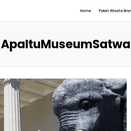
Home
Paket Wisata Br
ApaItuMuseumSatwa