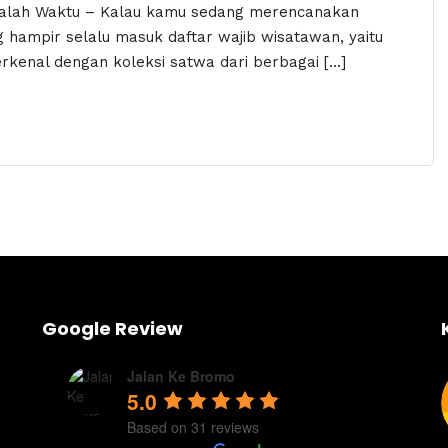
alah Waktu – Kalau kamu sedang merencanakan
ng hampir selalu masuk daftar wajib wisatawan, yaitu
rkenal dengan koleksi satwa dari berbagai […]
Google Review
Jalan Ke Bromo
5.0
Based on 31 reviews