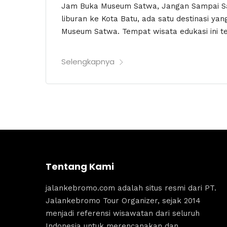
Jam Buka Museum Satwa, Jangan Sampai S
liburan ke Kota Batu, ada satu destinasi ya
Museum Satwa. Tempat wisata edukasi ini te
Selengkapnya
Tentang Kami
jalankebromo.com adalah situs resmi dari PT.
Jalankebromo Tour Organizer, sejak 2014
menjadi referensi wisawatan dari seluruh
Indonesia untuk merencanakan dan