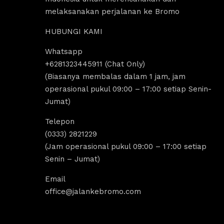
melaksanakan perjalanan ke Bromo
HUBUNGI KAMI
Whatsapp
us Sholeha
Dandi Ikraaa
+6281323445911 (Chat Only)
ago
4 years ago
(Biasanya membalas dalam 1 jam, jam
operasional pukul 09:00 – 17:00 setiap Senin-
Jumat)
omo menyediakan sewa 
Destinasi Wisata bromo sangat coco
sewa Jeep malang. 
untuk yang ingin melakukan 
Telepon
k segala aktivitas tour 
tripp/liburan.Selain wisatanya yang k
(0333) 2821229
 bromo dan trip bromo. 
dan indah, ada juga tempat sewa jee
(Jam operasional pukul 09:00 – 17:00 setiap
e destinasi Air terjun 
bromo, kita bisa melakukan tour bro
Senin – Jumat)
g amazing banget 
dengan menggunakan jeep tersebut, 
kita bisa untuk menikmati indahnya 
Email
Sunrise dan Sunset.Pokoknya sanga
office@jalankebromo.com
rekomendasi untuk yang ingin melak
trip bromo.