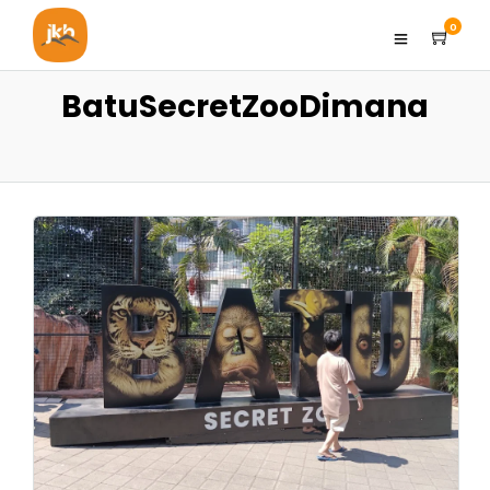
0
BatuSecretZooDimana