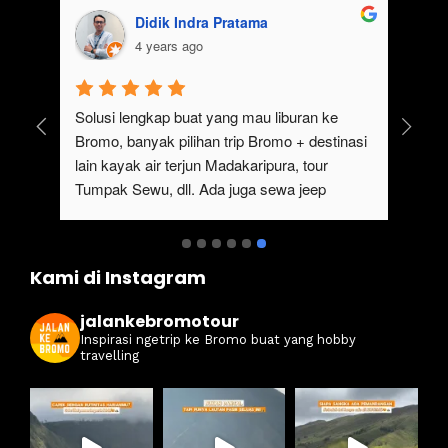
Didik Indra Pratama
4 years ago
uk 
Solusi lengkap buat yang mau liburan ke 
Bromo, banyak pilihan trip Bromo + destinasi 
lain kayak air terjun Madakaripura, tour 
Tumpak Sewu, dll. Ada juga sewa jeep 
kan 
Bromo dari Malang
ati 
Kami di Instagram
jalankebromotour
Inspirasi ngetrip ke Bromo buat yang hobby
travelling