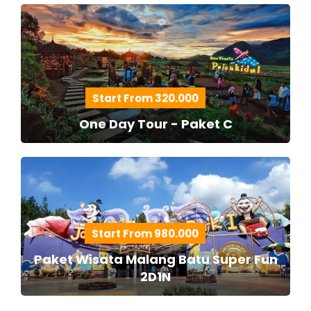
Start From 320.000
One Day Tour - Paket C
Start From 980.000
Paket Wisata Malang Batu Super Fun
2D1N