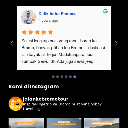
Didik Indra Pratama
4 years ago
uk 
Solusi lengkap buat yang mau liburan ke 
Bromo, banyak pilihan trip Bromo + destinasi 
lain kayak air terjun Madakaripura, tour 
Tumpak Sewu, dll. Ada juga sewa jeep 
kan 
Bromo dari Malang
ati 
Kami di Instagram
jalankebromotour
Inspirasi ngetrip ke Bromo buat yang hobby
travelling