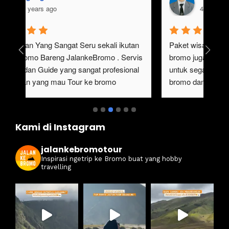
4 years ago
gak pernah bosen main ke bromo, ngajak 
Ser
keluarga besar gak perlu repot, karena 
#ja
sangat mempermudah buat trip ke bromo kali 
ter
ini. Harga ramah di kantong dan itinerarynya 
sewa
juga seruuu abieezzzz. Kamsia Jalan Ke 
ter
Bromo.
ben
Kami di Instagram
jalankebromotour
Inspirasi ngetrip ke Bromo buat yang hobby
travelling