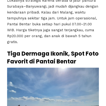
Lokasinya strategis karena berada di jalur pantura
Surabaya–Banyuwangi, jadi mudah dijangkau dengan
kendaraan pribadi. Kalau dari Malang, waktu
tempuhnya sekitar tiga jam. Untuk jam operasional,
Pantai Bentar buka setiap hari pukul 07.00–21.00
WIB. Harga tiketnya juga sangat terjangkau, cuma
Rp20.000 per orang, dan anak di bawah 5 tahun
gratis.
Tiga Dermaga Ikonik, Spot Foto
Favorit di Pantai Bentar