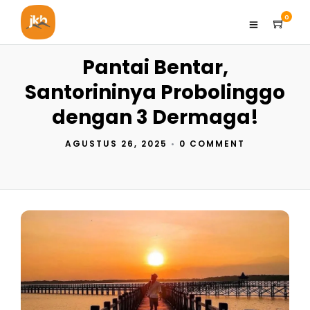
0
Pantai Bentar,
Santorininya Probolinggo
dengan 3 Dermaga!
AGUSTUS 26, 2025
•
0 COMMENT