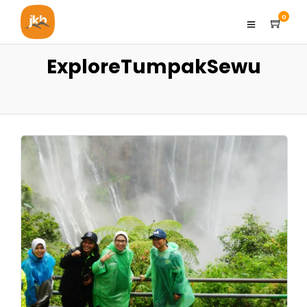
0
ExploreTumpakSewu