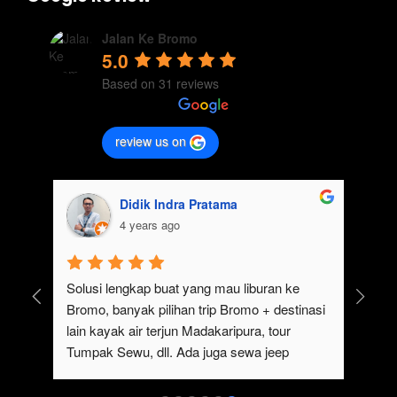
Jalan Ke Bromo
5.0
Based on 31 reviews
review us on
Didik Indra Pratama
4 years ago
uk 
Solusi lengkap buat yang mau liburan ke 
Bromo, banyak pilihan trip Bromo + destinasi 
lain kayak air terjun Madakaripura, tour 
Tumpak Sewu, dll. Ada juga sewa jeep 
kan 
Bromo dari Malang
ati 