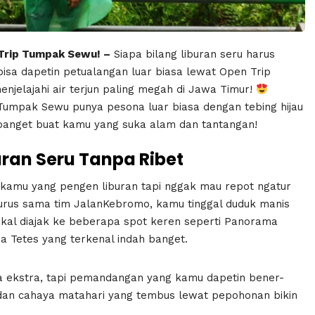
 Trip Tumpak Sewu! –
Siapa bilang liburan seru harus
sa dapetin petualangan luar biasa lewat Open Trip
njelajahi air terjun paling megah di Jawa Timur!
n Tumpak Sewu punya pesona luar biasa dengan tebing hijau
ct banget buat kamu yang suka alam dan tantangan!
ran Seru Tanpa Ribet
 kamu yang pengen liburan tapi nggak mau repot ngatur
 diurus sama tim JalanKebromo, kamu tinggal duduk manis
akal diajak ke beberapa spot keren seperti Panorama
oa Tetes yang terkenal indah banget.
a ekstra, tapi pemandangan yang kamu dapetin bener-
, dan cahaya matahari yang tembus lewat pepohonan bikin