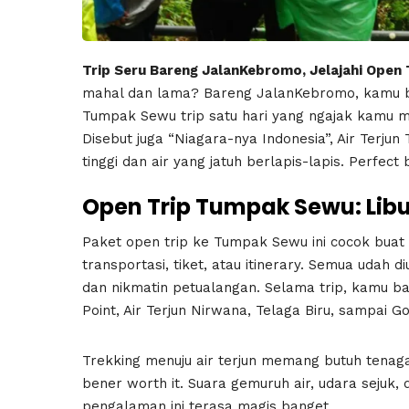
Trip Seru Bareng JalanKebromo, Jelajahi Open
mahal dan lama? Bareng JalanKebromo, kamu bi
Tumpak Sewu trip satu hari yang ngajak kamu me
Disebut juga “Niagara-nya Indonesia”, Air Terju
tinggi dan air yang jatuh berlapis-lapis. Perfe
Open Trip Tumpak Sewu: Libu
Paket open trip ke Tumpak Sewu ini cocok buat
transportasi, tiket, atau itinerary. Semua udah
dan nikmatin petualangan. Selama trip, kamu b
Point, Air Terjun Nirwana, Telaga Biru, sampai G
Trekking menuju air terjun memang butuh tenag
bener worth it. Suara gemuruh air, udara sejuk
pengalaman ini terasa magis banget.