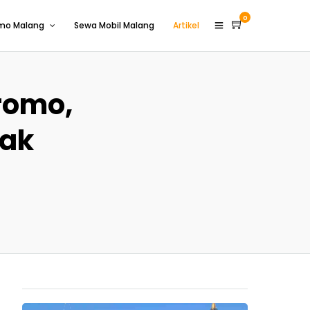
0
omo Malang
Sewa Mobil Malang
Artikel
romo,
pak