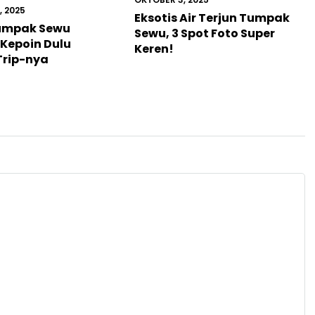
, 2025
Eksotis Air Terjun Tumpak
umpak Sewu
Sewu, 3 Spot Foto Super
Kepoin Dulu
Keren!
 Trip-nya