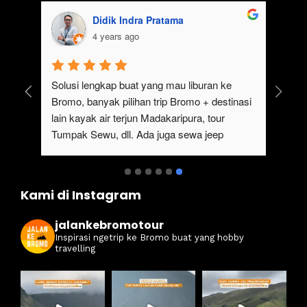
Melysa Regina Pratiwi
agung fal
4 years ago
4 years ago
 banget trip ke Bromo bareng tim 
Pengalaman Yang Sa
ankebromo! Nginep di sekitaran Bromo, 
Trip Ke bromo Bare
s subuh berangkat ke sunrise point pake 
bintang 5 dan Guide
 jeep. Abis dari Bromo, lanjut tour ke air 
.Buat kalian yang m
un Tumpak Sewu. Gokil sih viewnya 
maupun wisata di se
r-bener juara!
Sewu dan Sewa Jee
rekomendasikan B
Kami di Instagram
jalankebromotour
Inspirasi ngetrip ke Bromo buat yang hobby
travelling