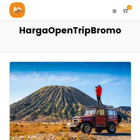
0
HargaOpenTripBromo