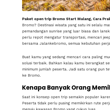
Paket open trip Bromo Start Malang, Cara Pra
Bromo? Destinasi wisata yang satu ini selalu m
pemandangan sunrise yang luar biasa dan lans
perlu repot mengatur transportasi, mencari jeep,
bersama Jalankebromo, semua kebutuhan perjal
Buat kamu yang sedang mencari cara paling mud
solusi terbaik. Bahkan kalau kamu berangkat send
minimum jumlah peserta. Jadi satu orang pun t
ke Bromo.
Kenapa Banyak Orang Memili
Saat ini konsep open trip semakin populer kar
Peserta tidak perlu pusing memikirkan rute per
menuju kawasan Bromo yang cukup luas.