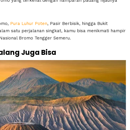
Bromo yang terkenal dengan hamparan padang hijaunya
romo,
Pura Luhur Poten
, Pasir Berbisik, hingga Bukit
alam satu perjalanan singkat, kamu bisa menikmati hampir
Nasional Bromo Tengger Semeru.
alang Juga Bisa