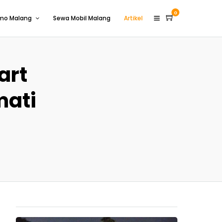
0
omo Malang
Sewa Mobil Malang
Artikel
art
mati