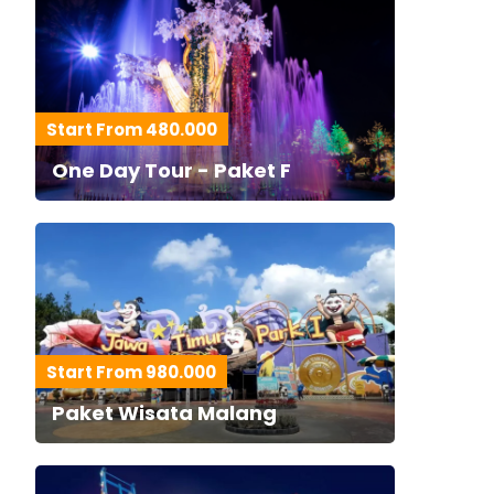
Start From 480.000
One Day Tour - Paket F
Start From 980.000
Paket Wisata Malang