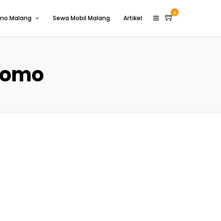
0
omo Malang
Sewa Mobil Malang
Artikel
romo