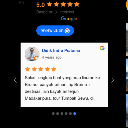
5.0
Based on 31 reviews
review us on
Didik Indra Pratama
4 years ago
k 
Solusi lengkap buat yang mau liburan ke 
Bromo, banyak pilihan trip Bromo + 
eren 
destinasi lain kayak air terjun 
p 
Madakaripura, tour Tumpak Sewu, dll. 
mo 
Ada juga sewa jeep Bromo dari Malang
serta 
t 