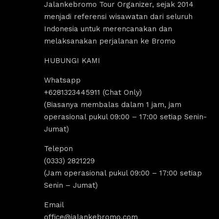
Jalankebromo Tour Organizer, sejak 2014
menjadi referensi wisawatan dari seluruh
Indonesia untuk merencanakan dan
melaksanakan perjalanan ke Bromo
HUBUNGI KAMI
Whatsapp
us Sholeha
Dandi Ikraaa
+6281323445911 (Chat Only)
ago
4 years ago
(Biasanya membalas dalam 1 jam, jam
operasional pukul 09:00 – 17:00 setiap Senin-
Jumat)
omo menyediakan sewa 
Destinasi Wisata bromo sangat coco
sewa Jeep malang. 
untuk yang ingin melakukan 
Telepon
k segala aktivitas tour 
tripp/liburan.Selain wisatanya yang k
(0333) 2821229
 bromo dan trip bromo. 
dan indah, ada juga tempat sewa jee
(Jam operasional pukul 09:00 – 17:00 setiap
e destinasi Air terjun 
bromo, kita bisa melakukan tour bro
Senin – Jumat)
g amazing banget 
dengan menggunakan jeep tersebut, 
kita bisa untuk menikmati indahnya 
Email
Sunrise dan Sunset.Pokoknya sanga
office@jalankebromo.com