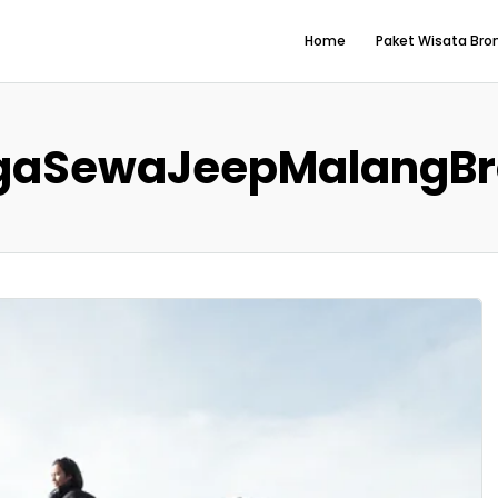
Home
Paket Wisata Br
gaSewaJeepMalangB