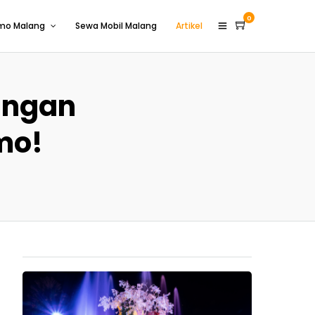
0
omo Malang
Sewa Mobil Malang
Artikel
angan
mo!