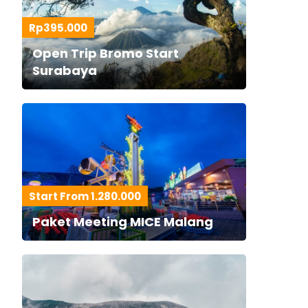
Rp395.000
Open Trip Bromo Start
Surabaya
Start From 1.280.000
Paket Meeting MICE Malang