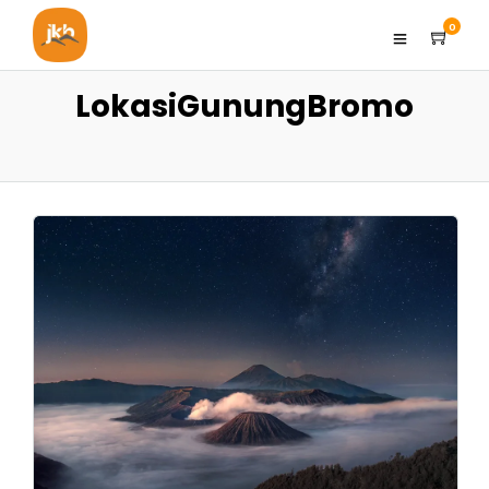
0
LokasiGunungBromo