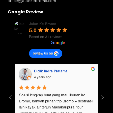
office@jalankebromo.com
Google Review
Jalan Ke Bromo
5.0
Based on 31 reviews
review us on
Didik Indra Pratama
4 years ago
uk 
Solusi lengkap buat yang mau liburan ke 
Bromo, banyak pilihan trip Bromo + destinasi 
lain kayak air terjun Madakaripura, tour 
Tumpak Sewu, dll. Ada juga sewa jeep 