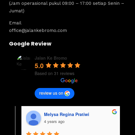
(Jam operasional pukul 09:00 – 17:00 setiap Senin –
Jumat)
Email
office@jalankebromo.com
Google Review
Jalan Ke Bromo
5.0
Based on 31 reviews
review us on
aisyah usman
4 years ago