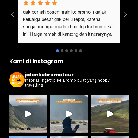
gak pernah bosen main ke bromo, ngajak 
Ser
keluarga besar gak perlu repot, karena 
#ja
sangat mempermudah buat trip ke bromo kali 
ter
ini. Harga ramah di kantong dan itinerarynya 
sewa
juga seruuu abieezzzz. Kamsia Jalan Ke 
ter
Bromo.
ben
Kami di Instagram
jalankebromotour
Inspirasi ngetrip ke Bromo buat yang hobby
travelling