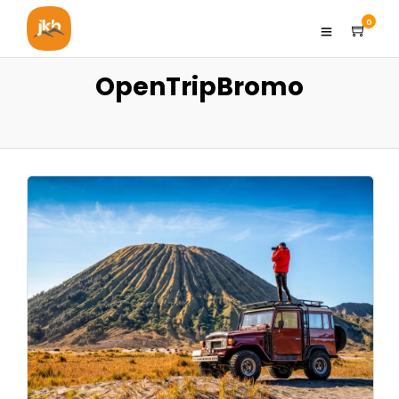
0
OpenTripBromo