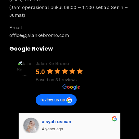
(Jam operasional pukul 09:00 – 17:00 setiap Senin –
Jumat)
Email
office@jalankebromo.com
Google Review
Jalan Ke Bromo
5.0
Based on 31 reviews
review us on
aisyah usman
4 years ago