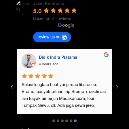
Jalan Ke Bromo
5.0
Based on 31 reviews
review us on
Didik Indra Pratama
4 years ago
uk 
Solusi lengkap buat yang mau liburan ke 
Bromo, banyak pilihan trip Bromo + destinasi 
lain kayak air terjun Madakaripura, tour 
Tumpak Sewu, dll. Ada juga sewa jeep 
kan 
Bromo dari Malang
ati 