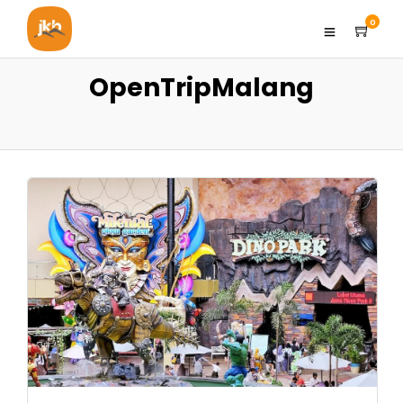
0
OpenTripMalang