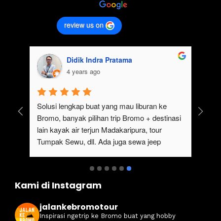
review us on
Didik Indra Pratama
4 years ago
uk 
Solusi lengkap buat yang mau liburan ke 
Bromo, banyak pilihan trip Bromo + destinasi 
lain kayak air terjun Madakaripura, tour 
Tumpak Sewu, dll. Ada juga sewa jeep 
kan 
Bromo dari Malang
ati 
Kami di Instagram
jalankebromotour
Inspirasi ngetrip ke Bromo buat yang hobby