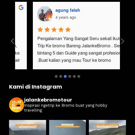
aisyah usman
4 years ago
gak pernah bosen main ke bromo, ngajak 
Ser
keluarga besar gak perlu repot, karena 
#ja
sangat mempermudah buat trip ke bromo kali 
ter
ini. Harga ramah di kantong dan itinerarynya 
sewa
juga seruuu abieezzzz. Kamsia Jalan Ke 
ter
Bromo.
ben
Kami di Instagram
jalankebromotour
Inspirasi ngetrip ke Bromo buat yang hobby
travelling