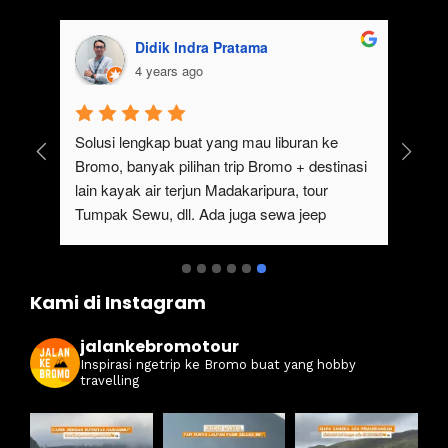
Didik Indra Pratama
4 years ago
uk 
Solusi lengkap buat yang mau liburan ke 
Bromo, banyak pilihan trip Bromo + destinasi 
lain kayak air terjun Madakaripura, tour 
Tumpak Sewu, dll. Ada juga sewa jeep 
kan 
Bromo dari Malang
ati 
Kami di Instagram
jalankebromotour
Inspirasi ngetrip ke Bromo buat yang hobby
travelling