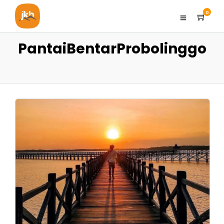
0
PantaiBentarProbolinggo