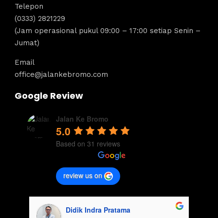
Telepon
(0333) 2821229
(Jam operasional pukul 09:00 – 17:00 setiap Senin –
Jumat)
Email
office@jalankebromo.com
Google Review
Jalan Ke Bromo
5.0
Based on 31 reviews
review us on
Didik Indra Pratama