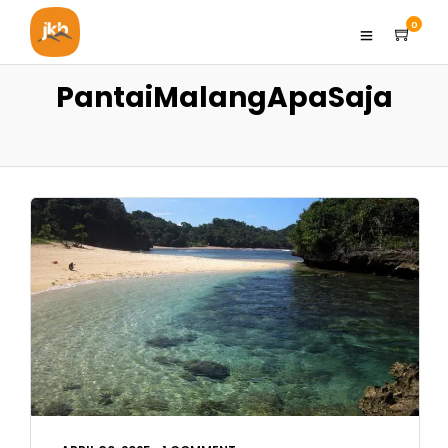
0
PantaiMalangApaSaja