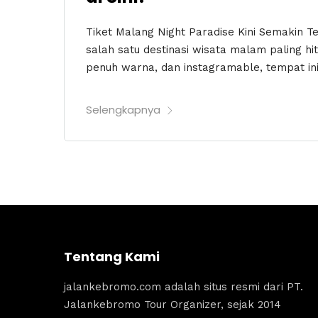
Tiket Malang Night Paradise Kini Semakin Te
salah satu destinasi wisata malam paling hi
penuh warna, dan instagramable, tempat ini
Selengkapnya
Tentang Kami
jalankebromo.com adalah situs resmi dari PT.
Jalankebromo Tour Organizer, sejak 2014