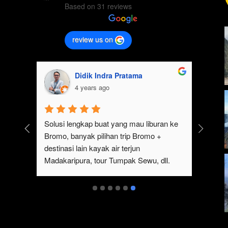
Based on 31 reviews
review us on
Didik Indra Pratama
4 years ago
k 
Solusi lengkap buat yang mau liburan ke 
Bromo, banyak pilihan trip Bromo + 
eren 
destinasi lain kayak air terjun 
p 
Madakaripura, tour Tumpak Sewu, dll. 
mo 
Ada juga sewa jeep Bromo dari Malang
serta 
t 
ukan 