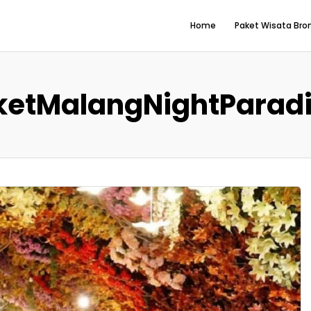
Home
Paket Wisata Br
ketMalangNightParad