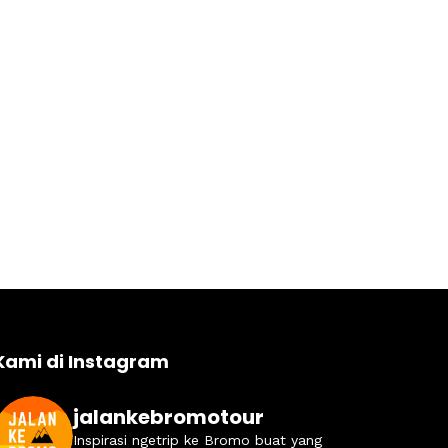
Kami di Instagram
jalankebromotour
Inspirasi ngetrip ke Bromo buat yang