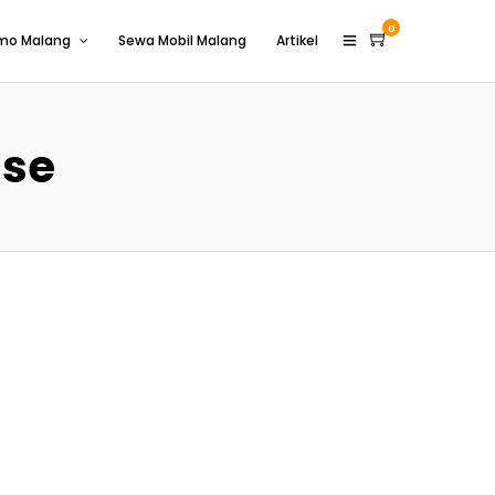
0
omo Malang
Sewa Mobil Malang
Artikel
ise