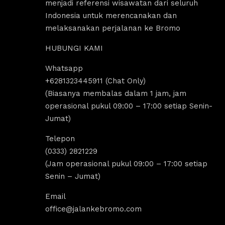
menjadi referensi wisawatan dari seluruh
Indonesia untuk merencanakan dan
melaksanakan perjalanan ke Bromo
HUBUNGI KAMI
Whatsapp
us Sholeha
Dandi Ikraaa
+6281323445911 (Chat Only)
ago
4 years ago
(Biasanya membalas dalam 1 jam, jam
operasional pukul 09:00 – 17:00 setiap Senin-
Jumat)
omo menyediakan sewa 
Destinasi Wisata bromo sangat coco
sewa Jeep malang. 
untuk yang ingin melakukan 
Telepon
k segala aktivitas tour 
tripp/liburan.Selain wisatanya yang k
(0333) 2821229
 bromo dan trip bromo. 
dan indah, ada juga tempat sewa jee
(Jam operasional pukul 09:00 – 17:00 setiap
e destinasi Air terjun 
bromo, kita bisa melakukan tour bro
Senin – Jumat)
g amazing banget 
dengan menggunakan jeep tersebut, 
kita bisa untuk menikmati indahnya 
Email
Sunrise dan Sunset.Pokoknya sanga
office@jalankebromo.com
rekomendasi untuk yang ingin melak