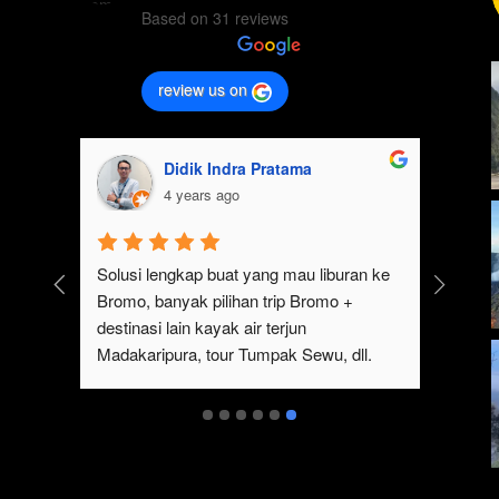
Based on 31 reviews
review us on
Didik Indra Pratama
4 years ago
k 
Solusi lengkap buat yang mau liburan ke 
Bromo, banyak pilihan trip Bromo + 
eren 
destinasi lain kayak air terjun 
p 
Madakaripura, tour Tumpak Sewu, dll. 
mo 
Ada juga sewa jeep Bromo dari Malang
serta 
t 
ukan 