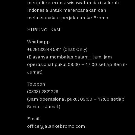
menjadi referensi wisawatan dari seluruh
Indonesia untuk merencanakan dan
melaksanakan perjalanan ke Bromo
HUBUNGI KAMI
Whatsapp
us Sholeha
Dandi Ikraaa
+6281323445911 (Chat Only)
ago
4 years ago
(Biasanya membalas dalam 1 jam, jam
operasional pukul 09:00 – 17:00 setiap Senin-
Jumat)
omo menyediakan sewa 
Destinasi Wisata bromo sangat coco
sewa Jeep malang. 
untuk yang ingin melakukan 
Telepon
k segala aktivitas tour 
tripp/liburan.Selain wisatanya yang k
(0333) 2821229
 bromo dan trip bromo. 
dan indah, ada juga tempat sewa jee
(Jam operasional pukul 09:00 – 17:00 setiap
e destinasi Air terjun 
bromo, kita bisa melakukan tour bro
Senin – Jumat)
g amazing banget 
dengan menggunakan jeep tersebut, 
kita bisa untuk menikmati indahnya 
Email
Sunrise dan Sunset.Pokoknya sanga
office@jalankebromo.com
rekomendasi untuk yang ingin melak