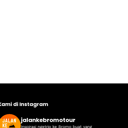
Kami di Instagram
jalankebromotour
Inspirasi ngetrip ke Bromo buat yang