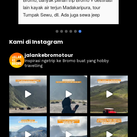
lain kayak air terjun Madakaripura, tour 
Tumpak Sewu, dll. Ada juga sewa jeep 
kan 
Bromo dari Malang
ati 
Kami di Instagram
jalankebromotour
Inspirasi ngetrip ke Bromo buat yang hobby
travelling