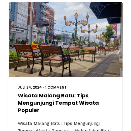
JULI 24, 2024
•
1 COMMENT
Wisata Malang Batu: Tips
Mengunjungi Tempat Wisata
Populer
Wisata Malang Batu: Tips Mengunjungi
Tempat Wisata Populer – Malang dan Batu,