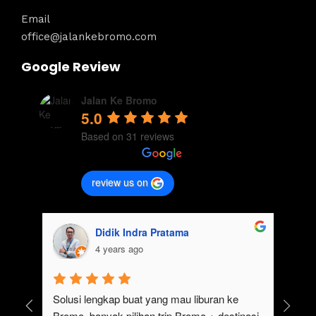
Email
office@jalankebromo.com
Google Review
Jalan Ke Bromo
5.0
Based on 31 reviews
review us on
Didik Indra Pratama
4 years ago
uk 
Solusi lengkap buat yang mau liburan ke 
Bromo, banyak pilihan trip Bromo + destinasi 