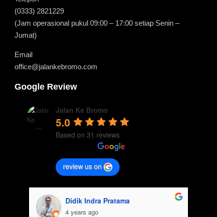
(0333) 2821229
(Jam operasional pukul 09:00 – 17:00 setiap Senin –
Jumat)
Email
office@jalankebromo.com
Google Review
Jalan Ke Bromo
5.0
Based on 31 reviews
review us on
Didik Indra Pratama
4 years ago