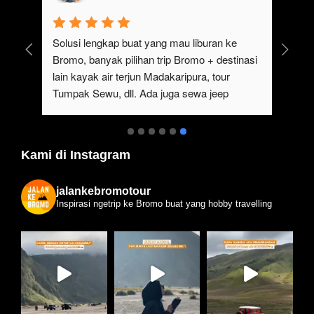
uk 
Solusi lengkap buat yang mau liburan ke 
Bromo, banyak pilihan trip Bromo + destinasi 
lain kayak air terjun Madakaripura, tour 
Tumpak Sewu, dll. Ada juga sewa jeep 
kan 
Bromo dari Malang
ati 
Kami di Instagram
jalankebromotour
Inspirasi ngetrip ke Bromo buat yang hobby travelling