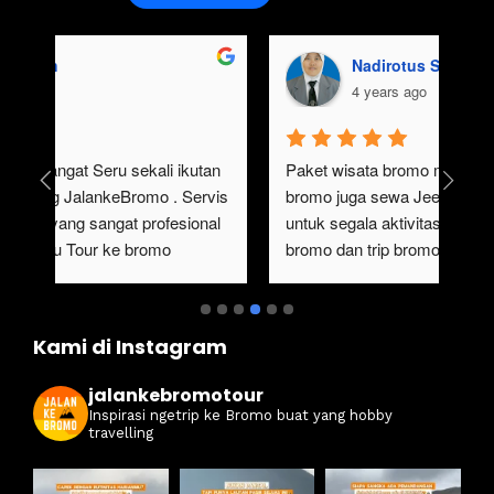
aisyah usman
4 years ago
gak pernah bosen main ke bromo, ngajak 
Ser
keluarga besar gak perlu repot, karena 
#ja
sangat mempermudah buat trip ke bromo kali 
ter
ini. Harga ramah di kantong dan itinerarynya 
sewa
juga seruuu abieezzzz. Kamsia Jalan Ke 
ter
Bromo.
ben
Kami di Instagram
jalankebromotour
Inspirasi ngetrip ke Bromo buat yang hobby
travelling