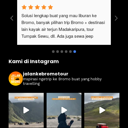
uk 
Solusi lengkap buat yang mau liburan ke 
Bromo, banyak pilihan trip Bromo + destinasi 
lain kayak air terjun Madakaripura, tour 
Tumpak Sewu, dll. Ada juga sewa jeep 
kan 
Bromo dari Malang
ati 
Kami di Instagram
jalankebromotour
Inspirasi ngetrip ke Bromo buat yang hobby
travelling