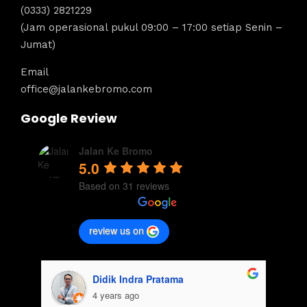
(0333) 2821229
(Jam operasional pukul 09:00 – 17:00 setiap Senin –
Jumat)
Email
office@jalankebromo.com
Google Review
Jalan Ke Bromo
5.0
Based on 31 reviews
review us on
Didik Indra Pratama
4 years ago