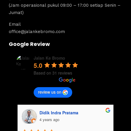
(Jam operasional pukul 09:00 – 17:00 setiap Senin –
Jumat)
Email
office@jalankebromo.com
Google Review
Jalan Ke Bromo
5.0
Based on 31 reviews
review us on
aisyah usman
4 years ago