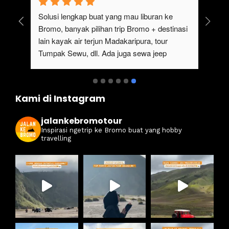
gak pernah bosen main ke bromo, ngajak 
Ser
keluarga besar gak perlu repot, karena 
#ja
sangat mempermudah buat trip ke bromo kali 
ter
ini. Harga ramah di kantong dan itinerarynya 
sewa
juga seruuu abieezzzz. Kamsia Jalan Ke 
ter
Bromo.
ben
Kami di Instagram
jalankebromotour
Inspirasi ngetrip ke Bromo buat yang hobby
travelling