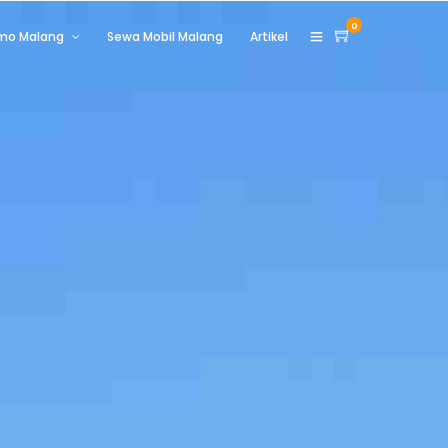
0
omo Malang
Sewa Mobil Malang
Artikel