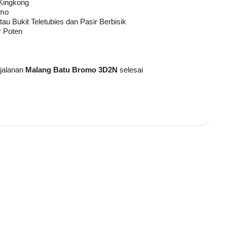
 Kingkong
omo
u Bukit Teletubies dan Pasir Berbisik
r Poten
rjalanan
Malang Batu Bromo 3D2N
selesai