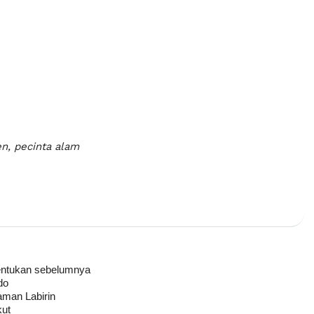
en, pecinta alam
tentukan sebelumnya
do
aman Labirin
kut