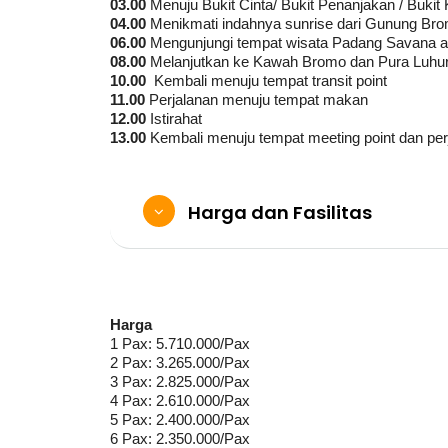
03.00
Menuju Bukit Cinta/ Bukit Penanjakan / Bukit
04.00
Menikmati indahnya sunrise dari Gunung Br
06.00
Mengunjungi tempat wisata Padang Savana ata
08.00
Melanjutkan ke Kawah Bromo dan Pura Luhu
10.00
Kembali menuju tempat transit point
11.00
Perjalanan menuju tempat makan
12.00
Istirahat
13.00
Kembali menuju tempat meeting point dan pe
Harga dan Fasilitas
Harga
1 Pax: 5.710.000/Pax
2 Pax: 3.265.000/Pax
3 Pax: 2.825.000/Pax
4 Pax: 2.610.000/Pax
5 Pax: 2.400.000/Pax
6 Pax: 2.350.000/Pax