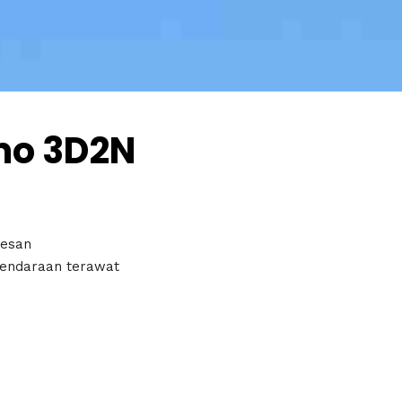
mo 3D2N
pesan
kendaraan terawat