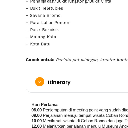
– Penanjakan/Bukit KingKong/Bukit Cinta
– Bukit Teletubies
– Savana Bromo
– Pura Luhur Ponten
– Pasir Berbisik
– Malang Kota
– Kota Batu
Cocok untuk:
Pecinta petualangan, kreator kont
Itinerary
Hari Pertama
08.00
Penjemputan di meeting point yang sudah di
09.00
Perjalanan menuju tempat wisata Coban Ron
10.00
Menikmati wisata di Coban Rondo dan juga T
12.00
Melanjutkan perjalanan menuju Museum Ang