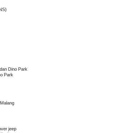
BNS)
 dan Dino Park
no Park
 Malang
over jeep