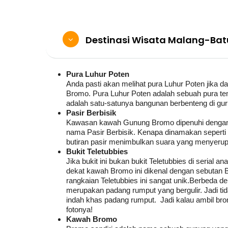
Destinasi Wisata Malang-Ba
Pura Luhur Poten
Anda pasti akan melihat pura Luhur Poten jika d
Bromo. Pura Luhur Poten adalah sebuah pura temp
adalah satu-satunya bangunan berbenteng di gur
Pasir Berbisik
Kawasan kawah Gunung Bromo dipenuhi dengan la
nama Pasir Berbisik. Kenapa dinamakan seperti it
butiran pasir menimbulkan suara yang menyerupai 
Bukit Teletubbies
Jika bukit ini bukan bukit Teletubbies di serial a
dekat kawah Bromo ini dikenal dengan sebutan Buk
rangkaian Teletubbies ini sangat unik.Berbeda de
merupakan padang rumput yang bergulir. Jadi ti
indah khas padang rumput.
Jadi kalau ambil bro
fotonya!
Kawah Bromo