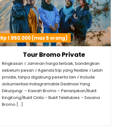
Rp 1.950.000 (max 5 orang)
Tour Bromo Private
Ringkasan √ Jaminan harga terbaik, bandingkan
sebelum pesan √ Agenda trip yang flexible √ Lebih
private, tanpa digabung peserta lain √ Include
dokumentasi Instagramable Destinasi Yang
Dikunjungi: – Kawah Bromo – Penanjakan/Bukit
KingKong/Bukit Cinta – Bukit Teletubies – Savana
Bromo […]