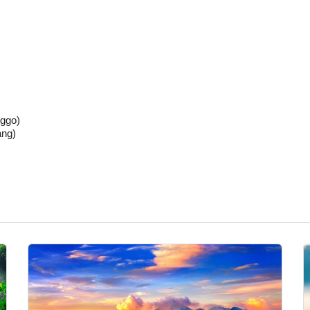
nggo)
ang)