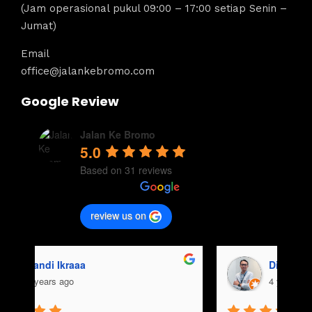
(Jam operasional pukul 09:00 – 17:00 setiap Senin –
Jumat)
Email
office@jalankebromo.com
Google Review
Jalan Ke Bromo
5.0
Based on 31 reviews
review us on
aisyah usman
4 years ago