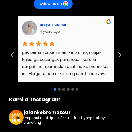
review us on
aisyah usman
4 years ago
gak pernah bosen main ke bromo, ngajak 
Ser
keluarga besar gak perlu repot, karena 
#ja
sangat mempermudah buat trip ke bromo kali 
ter
ini. Harga ramah di kantong dan itinerarynya 
sewa
juga seruuu abieezzzz. Kamsia Jalan Ke 
ter
Bromo.
ben
Kami di Instagram
jalankebromotour
Inspirasi ngetrip ke Bromo buat yang hobby
travelling