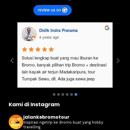
review us on
aisyah usman
4 years ago
gak pernah bosen main ke bromo, ngajak 
Seru
keluarga besar gak perlu repot, karena 
#jal
sangat mempermudah buat trip ke bromo kali 
teru
ini. Harga ramah di kantong dan itinerarynya 
sewa 
juga seruuu abieezzzz. Kamsia Jalan Ke 
terj
Bromo.
bene
Kami di Instagram
jalankebromotour
Inspirasi ngetrip ke Bromo buat yang hobby
travelling