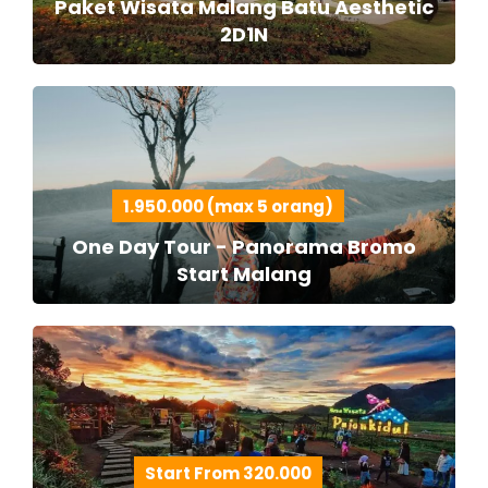
Paket Wisata Malang Batu Aesthetic
2D1N
1.950.000 (max 5 orang)
One Day Tour - Panorama Bromo
Start Malang
Start From 320.000