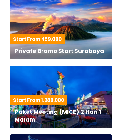
Start From 459.000
Private Bromo Start Surabaya
Start From 1.280.000
Paket Meeting (MICE) 2 Hari 1
Malam