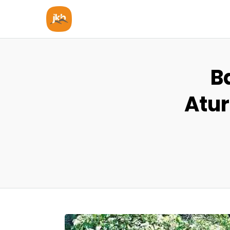
B
Atur