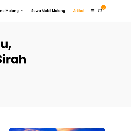
0
omo Malang
Sewa Mobil Malang
Artikel
u,
Sirah