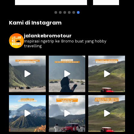
juga seruuu abieezzzz. Kamsia Jalan Ke 
ter
Bromo.
ben
Kami di Instagram
jalankebromotour
Inspirasi ngetrip ke Bromo buat yang hobby
travelling