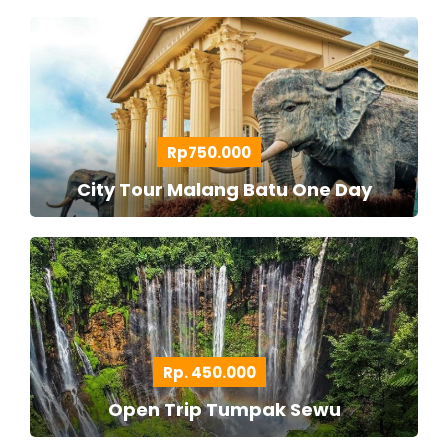
Rp750.000
City Tour Malang Batu One Day
Rp. 450.000
Open Trip Tumpak Sewu