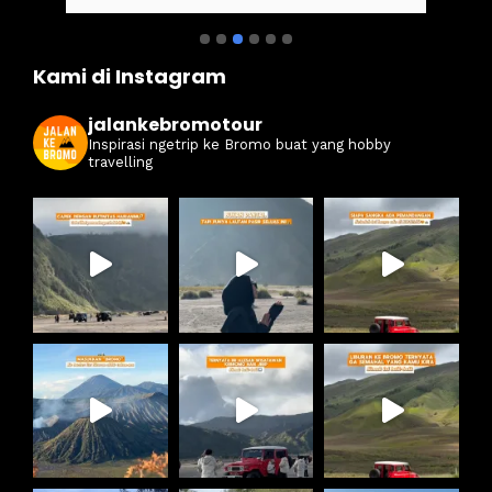
 
destinasi Air terjun madakaripura yang 
m
ku 
amazing banget pesonannya
j
mo
i
Kami di Instagram
s
m
jalankebromotour
Inspirasi ngetrip ke Bromo buat yang hobby
travelling