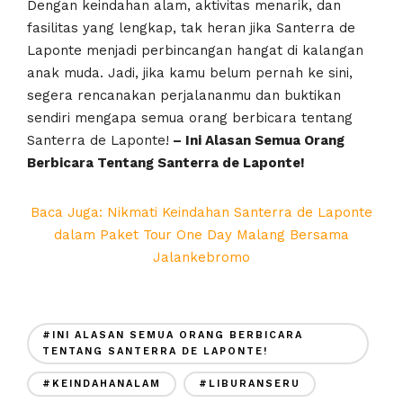
Dengan keindahan alam, aktivitas menarik, dan
fasilitas yang lengkap, tak heran jika Santerra de
Laponte menjadi perbincangan hangat di kalangan
anak muda. Jadi, jika kamu belum pernah ke sini,
segera rencanakan perjalananmu dan buktikan
sendiri mengapa semua orang berbicara tentang
Santerra de Laponte!
– Ini Alasan Semua Orang
Berbicara Tentang Santerra de Laponte!
Baca Juga: Nikmati Keindahan Santerra de Laponte
dalam Paket Tour One Day Malang Bersama
Jalankebromo
#INI ALASAN SEMUA ORANG BERBICARA
TENTANG SANTERRA DE LAPONTE!
#KEINDAHANALAM
#LIBURANSERU