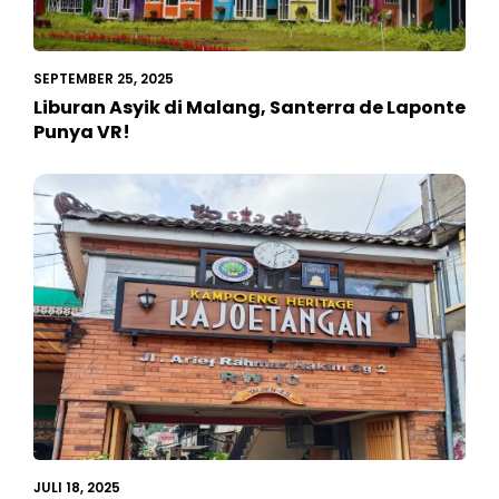
SEPTEMBER 25, 2025
Liburan Asyik di Malang, Santerra de Laponte
Punya VR!
JULI 18, 2025