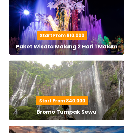
Start From 810.000
Paket Wisata Malang 2 Hari 1 Malam
Start From 840.000
Bromo Tumpak Sewu