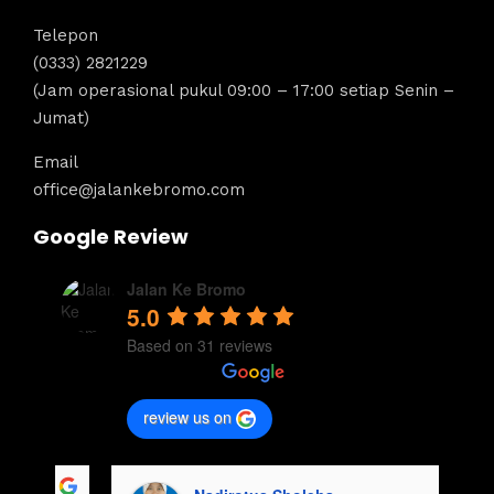
Telepon
(0333) 2821229
(Jam operasional pukul 09:00 – 17:00 setiap Senin –
Jumat)
Email
office@jalankebromo.com
Google Review
Jalan Ke Bromo
5.0
Based on 31 reviews
review us on