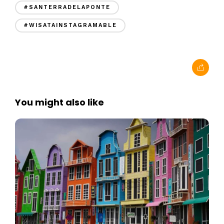
#SANTERRADELAPONTE
#WISATAINSTAGRAMABLE
You might also like