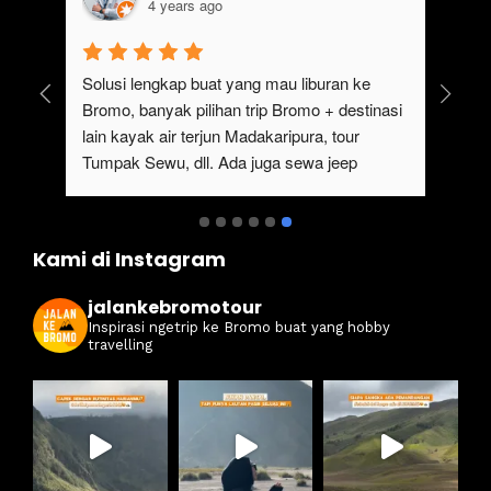
4 years ago
gak pernah bosen main ke bromo, ngajak 
Ser
keluarga besar gak perlu repot, karena 
#ja
sangat mempermudah buat trip ke bromo kali 
ter
ini. Harga ramah di kantong dan itinerarynya 
sewa
juga seruuu abieezzzz. Kamsia Jalan Ke 
ter
Bromo.
ben
Kami di Instagram
jalankebromotour
Inspirasi ngetrip ke Bromo buat yang hobby
travelling