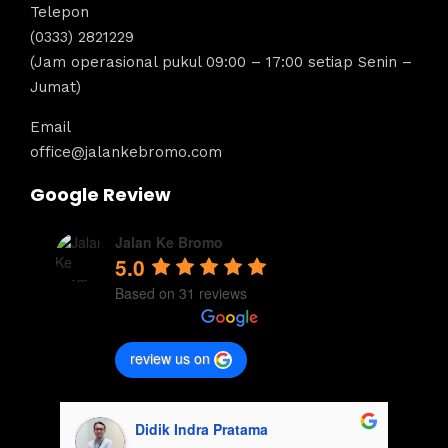
Telepon
(0333) 2821229
(Jam operasional pukul 09:00 – 17:00 setiap Senin –
Jumat)
Email
office@jalankebromo.com
Google Review
Jalan Ke Bromo
5.0
Based on 31 reviews
review us on
aisyah usman