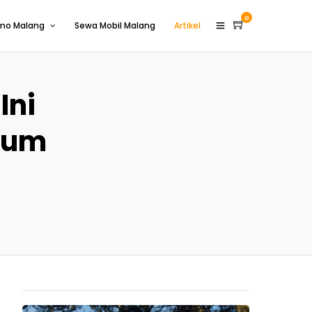
0
omo Malang
Sewa Mobil Malang
Artikel
Ini
eum