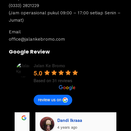
(0333) 2821229
(Jam operasional pukul 09:00 – 17:00 setiap Senin –
Jumat)
Email
office@jalankebromo.com
Google Review
Jalan Ke Bromo
5.0
Based on 31 reviews
review us on
aisyah usman
4 years ago