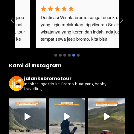
gak pernah bosen main ke bromo, ngajak 
Ser
keluarga besar gak perlu repot, karena 
#ja
sangat mempermudah buat trip ke bromo kali 
ter
ini. Harga ramah di kantong dan itinerarynya 
sewa
juga seruuu abieezzzz. Kamsia Jalan Ke 
ter
Bromo.
ben
Kami di Instagram
jalankebromotour
Inspirasi ngetrip ke Bromo buat yang hobby
travelling