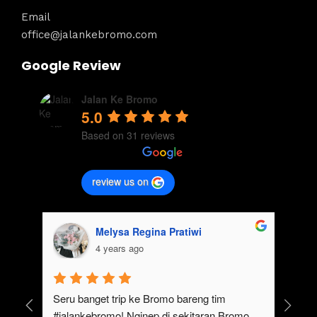
Email
office@jalankebromo.com
Google Review
Jalan Ke Bromo
5.0
Based on 31 reviews
review us on
Melysa Regina Pratiwi
4 years ago
Seru banget trip ke Bromo bareng tim 
Pen
#jalankebromo! Nginep di sekitaran Bromo, 
Tri