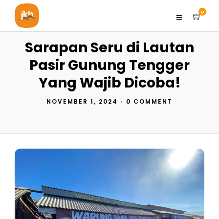
0
Sarapan Seru di Lautan
Pasir Gunung Tengger
Yang Wajib Dicoba!
NOVEMBER 1, 2024
•
0 COMMENT