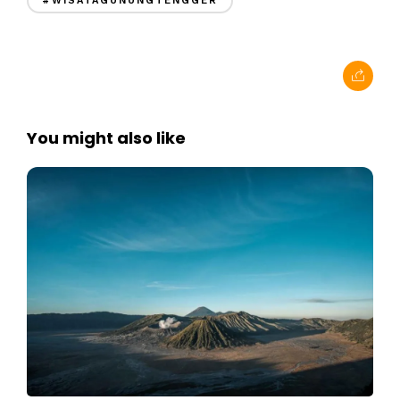
#WISATAGUNUNGTENGGER
You might also like