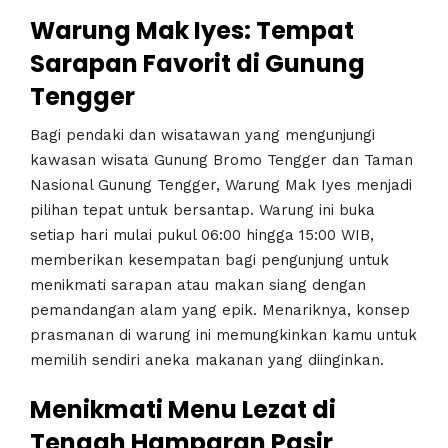
Warung Mak Iyes: Tempat
Sarapan Favorit di Gunung
Tengger
Bagi pendaki dan wisatawan yang mengunjungi
kawasan wisata Gunung Bromo Tengger dan Taman
Nasional Gunung Tengger, Warung Mak Iyes menjadi
pilihan tepat untuk bersantap. Warung ini buka
setiap hari mulai pukul 06:00 hingga 15:00 WIB,
memberikan kesempatan bagi pengunjung untuk
menikmati sarapan atau makan siang dengan
pemandangan alam yang epik. Menariknya, konsep
prasmanan di warung ini memungkinkan kamu untuk
memilih sendiri aneka makanan yang diinginkan.
Menikmati Menu Lezat di
Tengah Hamparan Pasir