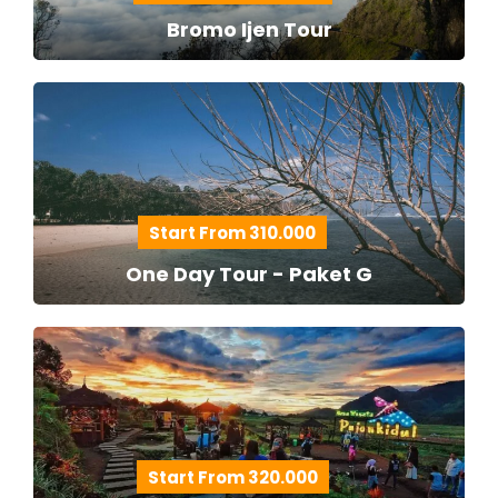
Bromo Ijen Tour
Start From 310.000
One Day Tour - Paket G
Start From 320.000