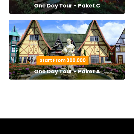
One Day Tour - Paket C
Start From 300.000
One Day Tour - Paket A