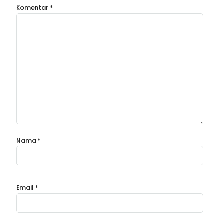
Komentar
*
Nama
*
Email
*