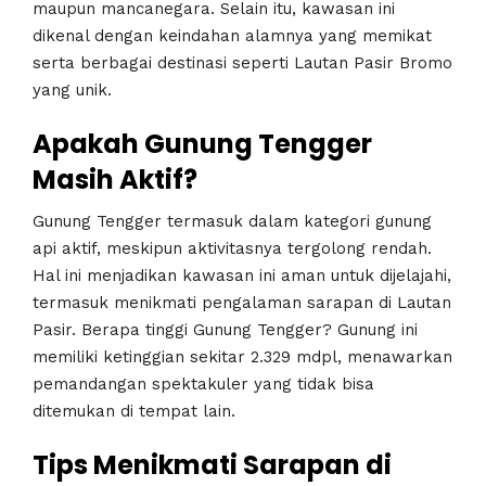
maupun mancanegara. Selain itu, kawasan ini
dikenal dengan keindahan alamnya yang memikat
serta berbagai destinasi seperti Lautan Pasir Bromo
yang unik.
Apakah Gunung Tengger
Masih Aktif?
Gunung Tengger termasuk dalam kategori gunung
api aktif, meskipun aktivitasnya tergolong rendah.
Hal ini menjadikan kawasan ini aman untuk dijelajahi,
termasuk menikmati pengalaman sarapan di Lautan
Pasir. Berapa tinggi Gunung Tengger? Gunung ini
memiliki ketinggian sekitar 2.329 mdpl, menawarkan
pemandangan spektakuler yang tidak bisa
ditemukan di tempat lain.
Tips Menikmati Sarapan di