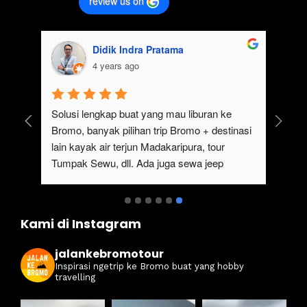
review us on
a
Didik Indra Pratama
4 years ago
mo sangat cocok untuk 
Solusi lengkap buat yang mau liburan
ripp/liburan.Selain 
Bromo, banyak pilihan trip Bromo + de
dan indah, ada juga 
lain kayak air terjun Madakaripura, tou
o, kita bisa 
Tumpak Sewu, dll. Ada juga sewa jee
o dengan menggunakan 
Bromo dari Malang
ita bisa untuk menikmati 
 Sunset.Pokoknya 
Kami di Instagram
tuk yang ingin 
.
jalankebromotour
Inspirasi ngetrip ke Bromo buat yang hobby
travelling