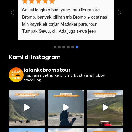
gak pernah bosen main ke bromo, ngajak 
Ser
keluarga besar gak perlu repot, karena 
#ja
sangat mempermudah buat trip ke bromo kali 
ter
ini. Harga ramah di kantong dan itinerarynya 
sewa
juga seruuu abieezzzz. Kamsia Jalan Ke 
ter
Bromo.
ben
Kami di Instagram
jalankebromotour
Inspirasi ngetrip ke Bromo buat yang hobby
travelling