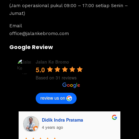
(Jam operasional pukul 09:00 – 17:00 setiap Senin –
Jumat)
Email
office@jalankebromo.com
Google Review
Jalan Ke Bromo
5.0
Based on 31 reviews
review us on
aisyah usman
4 years ago